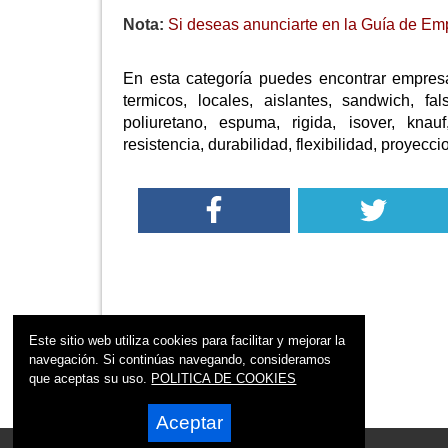
Nota:
Si deseas anunciarte en la Guía de Em
En esta categoría puedes encontrar empresa
termicos, locales, aislantes, sandwich, fa
poliuretano, espuma, rigida, isover, knau
resistencia, durabilidad, flexibilidad, proyecc
Este sitio web utiliza cookies para facilitar y mejorar la
navegación. Si continúas navegando, consideramos
que aceptas su uso.
POLITICA DE COOKIES
Aceptar