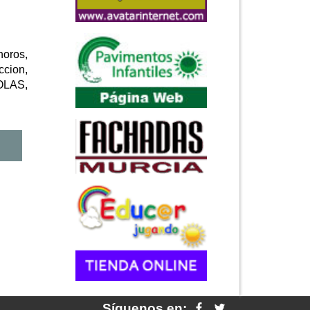
noros,
ccion,
YOLAS,
Síguenos en: