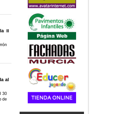
a II
rrón
a al
l 30
o de