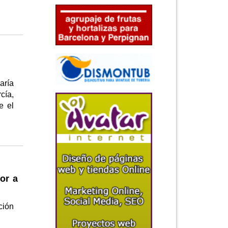
aría
cía,
e el
or a
ción