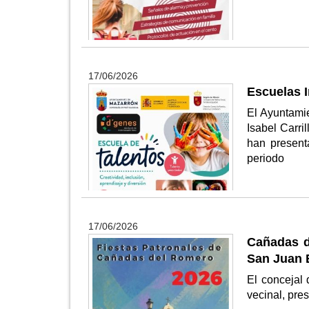
17/06/2026
Escuelas I
El Ayuntamie
Isabel Carri
han presenta
periodo
17/06/2026
Cañadas d
San Juan B
El concejal
vecinal, pre