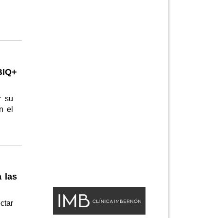
BIQ+
r su
n el
a las
ctar