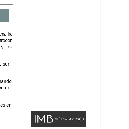
ana la
frecer
 y los
 surf,
inando
ro del
nes en