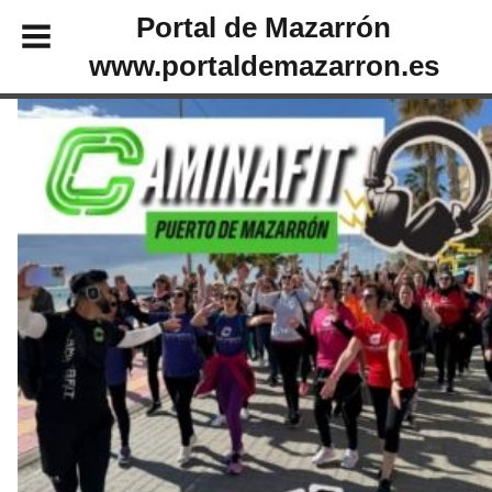
Portal de Mazarrón
www.portaldemazarron.es