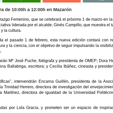
ura de 10:00h a 12:00h en Mazarón
erazgo Femenino, que se celebrará el próximo 1 de marzo en l
ciativa liderada por el alcalde, Ginés Campillo, que muestra el t
y la cultura.
ada el pasado 1 de febrero, esta nueva edición contará con 
ra y la ciencia, con el objetivo de seguir impulsando la visibili
.
ciparán Mª José Puche, fotógrafa y presidenta de OMEP; Dora H
na Ballabriga, escritora; y Cecilia Ibáñez, cineasta y preside
íficas", intervendrán Encarna Guillén, presidenta de la Asoc
rinidad Herrero, directora de investigación del envejecimie
 Martínez, directora de igualdad de la Universidad Politécn
das por Lola Gracia, y prometen ser un espacio de inspira