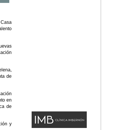
a Casa
alento
nuevas
zación
elena,
nta de
iación
nto en
ica de
ción y