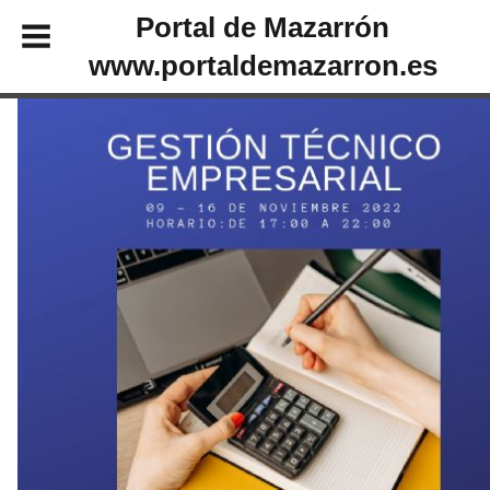
Portal de Mazarrón
www.portaldemazarron.es