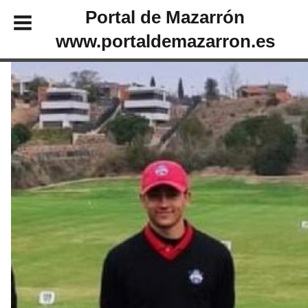
Portal de Mazarrón
www.portaldemazarron.es