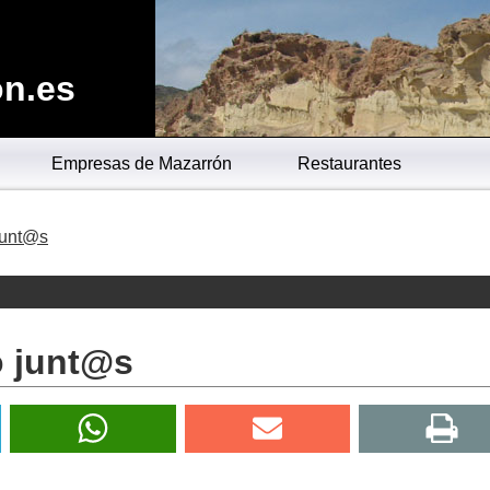
n.es
Empresas de Mazarrón
Restaurantes
junt@s
 junt@s