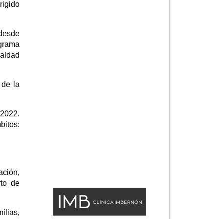
rigido
 desde
ograma
ualdad
 de la
 2022.
bitos:
ación,
rto de
ilias,