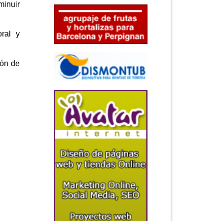
minuir
oral y
ión de