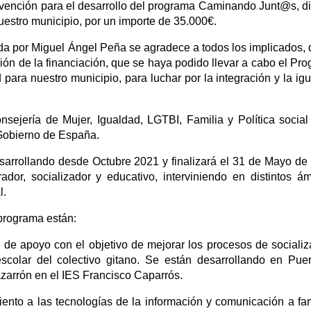
vención para el desarrollo del programa Caminando Junt@s, di
nuestro municipio, por un importe de 35.000€.
rada por Miguel Ángel Peña se agradece a todos los implicados,
ión de la financiación, que se haya podido llevar a cabo el Pr
ara nuestro municipio, para luchar por la integración y la ig
sejería de Mujer, Igualdad, LGTBI, Familia y Política social
 Gobierno de España.
rrollando desde Octubre 2021 y finalizará el 31 de Mayo de
or, socializador y educativo, interviniendo en distintos ám
l.
 programa están:
 de apoyo con el objetivo de mejorar los procesos de socializ
scolar del colectivo gitano. Se están desarrollando en Pue
azarrón en el IES Francisco Caparrós.
ento a las tecnologías de la información y comunicación a fam