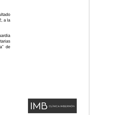
ultado
, a la
uardia
tarias
ía" de