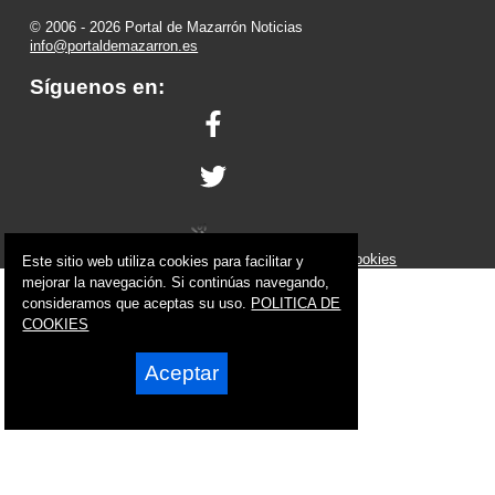
© 2006 - 2026 Portal de Mazarrón Noticias
info@portaldemazarron.es
Síguenos en:
Powered by:
Superweb
Aviso Legal
-
Política de Privacidad
-
Política de Cookies
Este sitio web utiliza cookies para facilitar y
mejorar la navegación. Si continúas navegando,
consideramos que aceptas su uso.
POLITICA DE
COOKIES
Aceptar