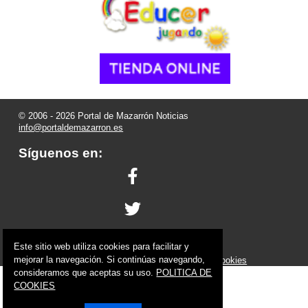
© 2006 - 2026 Portal de Mazarrón Noticias
info@portaldemazarron.es
Síguenos en:
Este sitio web utiliza cookies para facilitar y
Powered by:
Superweb
mejorar la navegación. Si continúas navegando,
Aviso Legal
-
Política de Privacidad
-
Política de Cookies
consideramos que aceptas su uso.
POLITICA DE
COOKIES