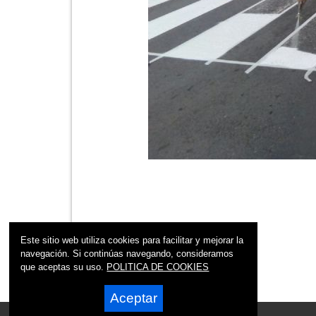
Este sitio web utiliza cookies para facilitar y mejorar la
navegación. Si continúas navegando, consideramos
que aceptas su uso.
POLITICA DE COOKIES
Aceptar