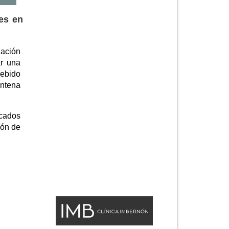
es en
uación
ar una
debido
intena
rcados
ión de