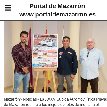
Portal de Mazarrón
www.portaldemazarron.es
Mazarrón
Noticias
La XXXV Subida Automovilística Playa
de Mazarrón reunirá a los mejores pilotos de montaña el