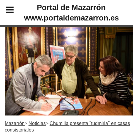
Portal de Mazarrón
www.portaldemazarron.es
Mazarrón
Noticias
Chumilla presenta "tudmiria" en casas
consistoriales