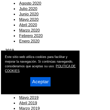
Agosto 2020
Julio 2020
Junio 2020
Mayo 2020
Abril 2020
Marzo 2020
Febrero 2020
Enero 2020
2019
Este sitio web utiliza cookies para facilitar y
Diciembre 2019
mejorar la navegación. Si continúas navegando,
Noviembre 2019
consideramos que aceptas su uso.
POLITICA DE
Octubre 2019
COOKIES
Septiembre 2019
Aceptar
Agosto 2019
Julio 2019
Junio 2019
Mayo 2019
Abril 2019
Marzo 2019