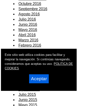
Octubre 2016
Septiembre 2016
Agosto 2016
Julio 2016
Junio 2016
Mayo 2016
Abril 2016
Marzo 2016
Febrero 2016
Enero 2016
Este sitio web utiliza cookies para facilitar y
2015
mejorar la navegación. Si continúas navegando,
consideramos que aceptas su uso.
POLITICA DE
Diciembre 2015
COOKIES
Noviembre 2015
Aceptar
Octubre 2015
Septiembre 2015
Agosto 2015
Julio 2015
Junio 2015
Mayo 2015