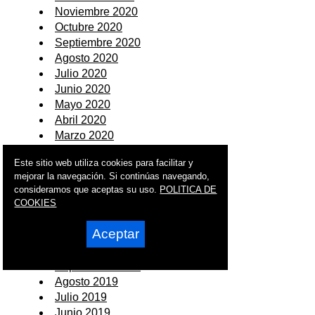
Noviembre 2020
Octubre 2020
Septiembre 2020
Agosto 2020
Julio 2020
Junio 2020
Mayo 2020
Abril 2020
Marzo 2020
Febrero 2020
Este sitio web utiliza cookies para facilitar y
Enero 2020
mejorar la navegación. Si continúas navegando,
consideramos que aceptas su uso.
POLITICA DE
2019
COOKIES
Diciembre 2019
Aceptar
Noviembre 2019
Octubre 2019
Septiembre 2019
Agosto 2019
Julio 2019
Junio 2019